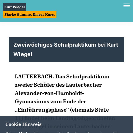
Kurt Wiegel
Starke Stimme. Klarer Kurs.
Zweiwöchiges Schulpraktikum bei Kurt
Wiegel
LAUTERBACH.
Das Schulpraktikum
zweier Schüler des Lauterbacher
Alexander-von-Humboldt-
Gymnasiums zum Ende der
Einführungsphase“ (ehemals Stufe
11) findet beim Landtagsabgeordneten
Cookie Hinweis
Kurt Wiegel in seinem Lauterbacher