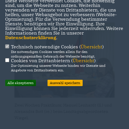
Diese Webseite verwendet Cookies, die notwendig
Wahlkreisbüro statt.
sind, um die Webseite zu nutzen. Weiterhin
verwenden wir Dienste von Drittanbietern, die uns
helfen, unser Webangebot zu verbessern (Website-
Optmierung). Für die Verwendung bestimmter
Dienste, benötigen wir Ihre Einwilligung. Ihre
Einwilligung können Sie jederzeit widerrufen. Weitere
Informationen finden Sie in unserer
Datenschutzerklärung
.
Technisch notwendige Cookies (
Übersicht
)
Die notwendigen Cookies werden allein für den
ordnungsgemäßen Gebrauch der Webseite benötigt.
Cookies von Drittanbietern (
Übersicht
)
Zur Optimierung unserer Webseite binden wir Dienste und
Angebote von Drittanbietern ein.
Alle akzeptieren
Auswahl speichern
Zwei Wochen Praktikum: Manuel Lenhardt (li.) und
Alexandra Bott (re.) beim Landtagsabgeordneten
Wiegel.