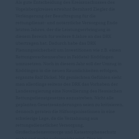
Als gute Entscheidung des Kreisauschusses des
Vogelsbergkreises erwähnt Bernhard Ziegler die
Verlängerung der Beauftragung für die
rettungdienst- und notärztliche Versorgung Ende
letzten Jahres, der die Leistungserbringung in
diesem Bereich für weitere 8 Jahre an das DRK
übertragen hat. Dadurch habe das DRK
Planungssicherheit um Investitionen wie z.B. einen
Rettungswachenneubau in Feldatal-Köddingen
umzusetzen. Noch in diesem Jahr soll der Umzug in
Köddingen in die neuen Räumlichkeiten erfolgen,
ergänzte Ralf Dickel. Mit gemischten Gefühlen sieht
man allerdings seitens des DRK das Vorhaben der
Landesregierung eine Novellierung des Hessischen
Rettungsdienstgesetzes anzustreben. Nicht alle
geplanten Gesetzesänderungen seien zu kritisieren,
dennoch geraten die Hilfsorganisationen in eine
schwierige Lage, da die Verzahnung aus
rettungsdienstlicher Versorgung,
Großschadensvorsorge und Katastrophenschutz
mehr und mehr aufgeweicht wird. Dies ist