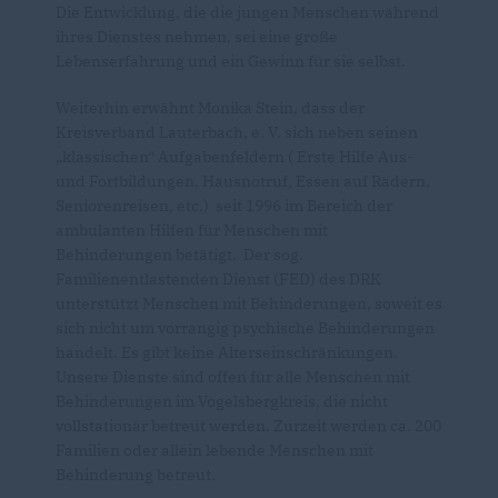
Die Entwicklung, die die jungen Menschen während
ihres Dienstes nehmen, sei eine große
Lebenserfahrung und ein Gewinn für sie selbst.
Weiterhin erwähnt Monika Stein, dass der
Kreisverband Lauterbach, e. V. sich neben seinen
klassischen“ Aufgabenfeldern ( Erste Hilfe Aus-
und Fortbildungen, Hausnotruf, Essen auf Rädern,
Seniorenreisen, etc.) seit 1996 im Bereich der
ambulanten Hilfen für Menschen mit
Behinderungen betätigt. Der sog.
Familienentlastenden Dienst (FED) des DRK
unterstützt Menschen mit Behinderungen, soweit es
sich nicht um vorrangig psychische Behinderungen
handelt. Es gibt keine Alterseinschränkungen.
Unsere Dienste sind offen für alle Menschen mit
Behinderungen im Vogelsbergkreis, die nicht
vollstationär betreut werden. Zurzeit werden ca. 200
Familien oder allein lebende Menschen mit
Behinderung betreut.