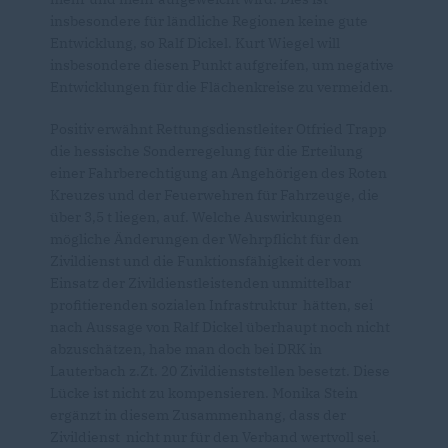
insbesondere für ländliche Regionen keine gute
Entwicklung, so Ralf Dickel. Kurt Wiegel will
insbesondere diesen Punkt aufgreifen, um negative
Entwicklungen für die Flächenkreise zu vermeiden.
Positiv erwähnt Rettungsdienstleiter Otfried Trapp
die hessische Sonderregelung für die Erteilung
einer Fahrberechtigung an Angehörigen des Roten
Kreuzes und der Feuerwehren für Fahrzeuge, die
über 3,5 t liegen, auf. Welche Auswirkungen
mögliche Änderungen der Wehrpflicht für den
Zivildienst und die Funktionsfähigkeit der vom
Einsatz der Zivildienstleistenden unmittelbar
profitierenden sozialen Infrastruktur hätten, sei
nach Aussage von Ralf Dickel überhaupt noch nicht
abzuschätzen, habe man doch bei DRK in
Lauterbach z.Zt. 20 Zivildienststellen besetzt. Diese
Lücke ist nicht zu kompensieren. Monika Stein
ergänzt in diesem Zusammenhang, dass der
Zivildienst nicht nur für den Verband wertvoll sei.