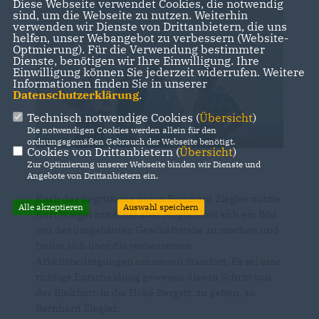
Diese Webseite verwendet Cookies, die notwendig
sind, um die Webseite zu nutzen. Weiterhin
verwenden wir Dienste von Drittanbietern, die uns
helfen, unser Webangebot zu verbessern (Website-
Optmierung). Für die Verwendung bestimmter
Dienste, benötigen wir Ihre Einwilligung. Ihre
Einwilligung können Sie jederzeit widerrufen. Weitere
Informationen finden Sie in unserer
Datenschutzerklärung
.
Technisch notwendige Cookies (
Übersicht
)
Die notwendigen Cookies werden allein für den
ordnungsgemäßen Gebrauch der Webseite benötigt.
Cookies von Drittanbietern (
Übersicht
)
Zur Optimierung unserer Webseite binden wir Dienste und
Angebote von Drittanbietern ein.
Nach der Begrüßung durch Bernhard Ziegler nutzte
Alle akzeptieren
Auswahl speichern
Kurt Wiegel zunächst aber Möglichkeit sich ein Bild
von der umgebauten Geschäftstelle zu machen und
freute sich über die verbesserten
Arbeitsbedingungen am neuen Standort. Es sei eine
richtige Entscheidung gewesen diesen Schritt von
der Bleichstr. in die Hohe Bergstr. zu gehen, so
Bernhard Ziegler.