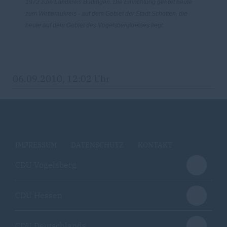
1972 zum Landkreis Büdingen. Die Einrichtung gehört heute
zum Wetteraukreis - auf dem Gebiet der Stadt Schotten, die
heute auf dem Gebiet des Vogelsbergkreises liegt.
06.09.2010, 12:02 Uhr
IMPRESSUM
DATENSCHUTZ
KONTAKT
CDU Vogelsberg
CDU Hessen
CDU Deutschlands