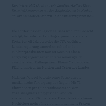
Kurt Wiegel MdL (3.v.r.) und sein Landtags-Kollege Klaus
Dietz(2.v.l.) zusammen mit den Baufachleuten im Neubau
des Krankenhauses Schotten - die Aussicht verspricht viel...
Die Förderung der Region sei sehr wohl mit Bedacht
erfolgt, betonte der Landtagsabgeordnete Klaus
Dietz. Seit elf Jahren stehe die CDU-geführte
Landesregierung unter dem scheidenden
Ministerpräsidenten Roland Koch für einen
sorgfältig abgewogenen Interessenausgleich
zwischen dem Ballungsraum Rhein-Main und den
Flächenkreisen im Norden und Osten des Landes.
MdL Kurt Wiegel betonte seine Sorge um die
medizinische Versorgung der Region. Mit 71
Einwohnern pro Quadratkilometer sei der
Vogelsbergkreis ein typischer, ländlich
ausgerichteter Flächenkreis. Dass Hausärzte keine
Nachfolger mehr fänden und immer mehr Praxen