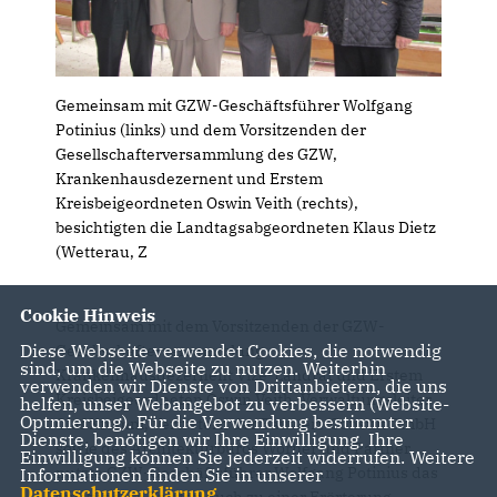
Gemeinsam mit GZW-Geschäftsführer Wolfgang
Potinius (links) und dem Vorsitzenden der
Gesellschafterversammlung des GZW,
Krankenhausdezernent und Erstem
Kreisbeigeordneten Oswin Veith (rechts),
besichtigten die Landtagsabgeordneten Klaus Dietz
(Wetterau, Z
Cookie Hinweis
Gemeinsam mit dem Vorsitzenden der GZW-
Diese Webseite verwendet Cookies, die notwendig
Gesellschafterversammlung,
sind, um die Webseite zu nutzen. Weiterhin
Krankenhausdezernent Vize-Landrat und Erstem
verwenden wir Dienste von Drittanbietern, die uns
Kreisbeigeordneten Oswin Veith, Verwaltungsleiter
helfen, unser Webangebot zu verbessern (Website-
Optmierung). Für die Verwendung bestimmter
Olaf Kromm, Vertretern der Bauwert-Consult GmbH
Dienste, benötigen wir Ihre Einwilligung. Ihre
sowie des Architekturbüros Wörner und Partner
Einwilligung können Sie jederzeit widerrufen. Weitere
nutzte GZW-Geschäftsführer Wolfgang Potinius das
Informationen finden Sie in unserer
Datenschutzerklärung
.
einstündige Treffen auch zu einer Erörterung