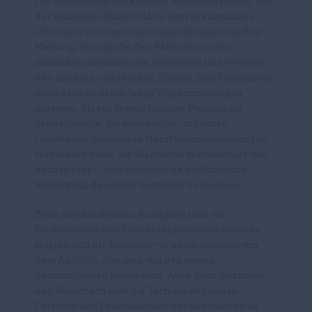
Die Kooperation mit anderen Krankenhäusern, wie
der Asklepios-Klinik in Lich, dem Krankenhaus
Offenbach und dem Universitätsklinikum Gießen-
Marburg, ermögliche den Patienten in den
ländlichen Regionen von Vogelsberg und Wetterau
den direkten und raschen Zugang zum Spezialisten,
ohne dass sie selbst lange Wege zurücklegen
müssten. Als ein Beispiel nannte Potinius die
Teleradiologie, die aufwändige und unter
Umständen belastende Mehrfachuntersuchungen
verhindern helfe, die Diagnostik beschleunige und
dazu beitrage, eine hochwertige medizinische
Versorgung dauerhaft bezahlbar zu machen.
Beim anschließenden Rundgang über die
Großbaustelle des Kreiskrankenhauses Schotten
zeigten sich die Besucher vor allem entzückt von
dem Ausblick, den man von den neuen
Räumlichkeiten haben wird. Allen Besucherinnen
und Besuchern wird die Terrasse der neuen
Caféteria den Panoramablick auf das waldreiche