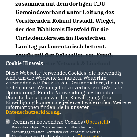
zusammen mit dem dortigen CDU-
Gemeindeverband unter Leitung des
Vorsitzenden Roland Urstadt. Wiegel,
der den Wahlkreis Hersfeld für die
Christdemokraten im Hessischen
Landtag parlamentarisch betreut,
wurde mit der Delegation von Frank
Cookie Hinweis
Stahl, Director Network & Linehaul
Planning, im deutschen Zentralsitz des
Diese Webseite verwendet Cookies, die notwendig
sind, um die Webseite zu nutzen. Weiterhin
Unternehmens begrüßt.
verwenden wir Dienste von Drittanbietern, die uns
helfen, unser Webangebot zu verbessern (Website-
Optmierung). Für die Verwendung bestimmter
Dienste, benötigen wir Ihre Einwilligung. Ihre
Einwilligung können Sie jederzeit widerrufen. Weitere
Informationen finden Sie in unserer
Datenschutzerklärung
.
Technisch notwendige Cookies (
Übersicht
)
Die notwendigen Cookies werden allein für den
ordnungsgemäßen Gebrauch der Webseite benötigt.
Cookies von Drittanbietern (
Übersicht
)