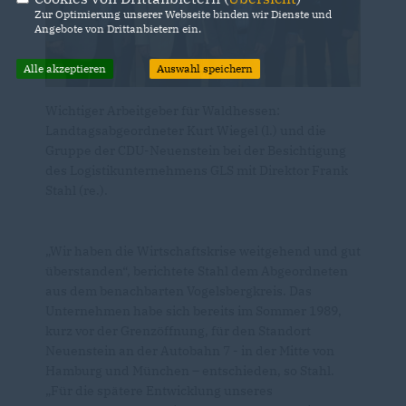
Zur Optimierung unserer Webseite binden wir Dienste und
Angebote von Drittanbietern ein.
Alle akzeptieren
Auswahl speichern
Wichtiger Arbeitgeber für Waldhessen:
Landtagsabgeordneter Kurt Wiegel (l.) und die
Gruppe der CDU-Neuenstein bei der Besichtigung
des Logistikunternehmens GLS mit Direktor Frank
Stahl (re.).
Wir haben die Wirtschaftskrise weitgehend und gut
überstanden“, berichtete Stahl dem Abgeordneten
aus dem benachbarten Vogelsbergkreis. Das
Unternehmen habe sich bereits im Sommer 1989,
kurz vor der Grenzöffnung, für den Standort
Neuenstein an der Autobahn 7 - in der Mitte von
Hamburg und München – entschieden, so Stahl.
Für die spätere Entwicklung unseres