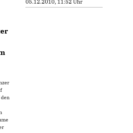
05.12.2010, 11:52 Uhr
ter
em
nzer
f
 den
n
äume
er