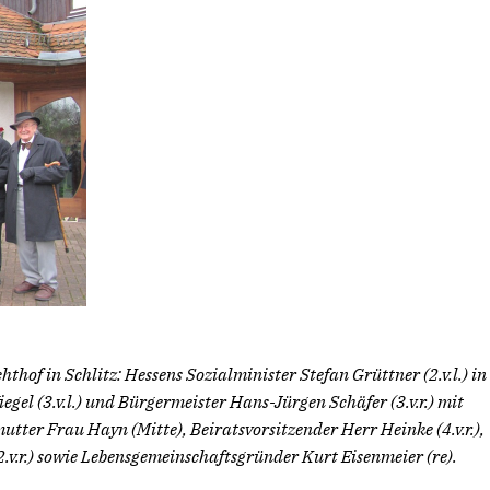
thof in Schlitz: Hessens Sozialminister Stefan Grüttner (2.v.l.) in
l (3.v.l.) und Bürgermeister Hans-Jürgen Schäfer (3.v.r.) mit
utter Frau Hayn (Mitte), Beiratsvorsitzender Herr Heinke (4.v.r.),
v.r.) sowie Lebensgemeinschaftsgründer Kurt Eisenmeier (re).