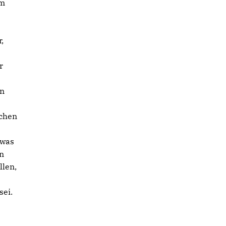
em
,
r
en
ichen
 was
n
llen,
sei.