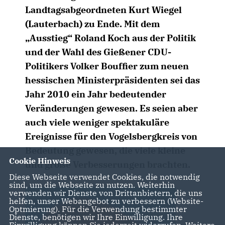
Landtagsabgeordneten Kurt Wiegel
(Lauterbach) zu Ende. Mit dem
Ausstieg“ Roland Koch aus der Politik
und der Wahl des Gießener CDU-
Politikers Volker Bouffier zum neuen
hessischen Ministerpräsidenten sei das
Jahr 2010 ein Jahr bedeutender
Veränderungen gewesen. Es seien aber
auch viele weniger spektakuläre
Ereignisse für den Vogelsbergkreis von
Bedeutung gewesen, die viele kleine
Cookie Hinweis
und große Verbesserungen brachten.
Diese Webseite verwendet Cookies, die notwendig
sind, um die Webseite zu nutzen. Weiterhin
verwenden wir Dienste von Drittanbietern, die uns
helfen, unser Webangebot zu verbessern (Website-
Optmierung). Für die Verwendung bestimmter
Dienste, benötigen wir Ihre Einwilligung. Ihre