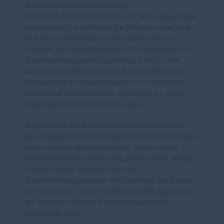
Bauabschnitt vollendet worden.
Bei seiner „traditionellen Sommer-Rundreise“ habe
er festgestellt, wie effektiv die Behörden von Land
und Bund arbeiteten. Das Schottener Amt für
Straßen- und Verkehrswesen (ASV) sei neben den
Straßenplanungen im Vogelsberg auch für den
Landkreis Gießen zuständig. Bei verschiedenen
Maßnahmen im Vogelsbergkreis – wie in Alsfeld-
Leusel und bei Grebenhain-Ilbeshausen – sei es
schon sehr weit bei den Planungen.
Beim Besuch der Geschäftsstelle Lauterbach der
Bundesagentur für Arbeit am Busbahnhof sei schon
im Sommer zu spüren gewesen, dass es einen
selbsttragenden Aufschwung geben werde. Wiegel
erinnert daran, dass man mit den
Konjunkturprogrammen von Bund und Land sowie
der Verlängerung der Kurzarbeitergeld-Regelung
die Zeit bis zu diesem Aufschwung sinnvoll
überbrückt habe.