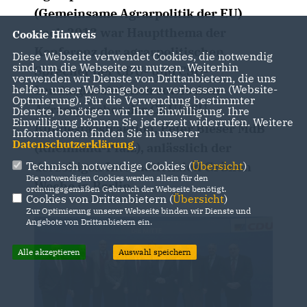
(Gemeinsame Agrarpolitik der EU)
nach 2013 war Hauptthema der
Cookie Hinweis
Konferenz der agrarpolitischen
Diese Webseite verwendet Cookies, die notwendig
sind, um die Webseite zu nutzen. Weiterhin
Sprecher der CDU- und CSU-
verwenden wir Dienste von Drittanbietern, die uns
helfen, unser Webangebot zu verbessern (Website-
Landtagsfraktionen sowie dem
Optmierung). Für die Verwendung bestimmter
Agrarsprecher der CDU/CSU-
Dienste, benötigen wir Ihre Einwilligung. Ihre
Einwilligung können Sie jederzeit widerrufen. Weitere
Bundestagsfraktion, Peter Bleser MdB
Informationen finden Sie in unserer
Datenschutzerklärung
.
(Rheinland-Pfalz), anlässlich der
Technisch notwendige Cookies (
Übersicht
)
derzeitigen Internationalen Grünen
Die notwendigen Cookies werden allein für den
Woche in Berlin.
ordnungsgemäßen Gebrauch der Webseite benötigt.
Cookies von Drittanbietern (
Übersicht
)
Zur Optimierung unserer Webseite binden wir Dienste und
Angebote von Drittanbietern ein.
Alle akzeptieren
Auswahl speichern