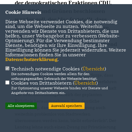
der demokratischen Fraktionen CDU,
SPD, FDP und Grünen beschlossen
Cookie Hinweis
werden soll, der klar feststellt, dass
Diese Webseite verwendet Cookies, die notwendig
sind, um die Webseite zu nutzen. Weiterhin
Wasser "keine übliche Handelsware,
verwenden wir Dienste von Drittanbietern, die uns
sondern ein ererbtes Gut, das
helfen, unser Webangebot zu verbessern (Website-
Optmierung). Für die Verwendung bestimmter
geschützt, verteidigt und entsprechend
Dienste, benötigen wir Ihre Einwilligung. Ihre
Einwilligung können Sie jederzeit widerrufen. Weitere
behandelt werden muss".
Informationen finden Sie in unserer
Datenschutzerklärung
.
Technisch notwendige Cookies (
Übersicht
)
Weiter heißt es in dem Antrag (Drucksache
Die notwendigen Cookies werden allein für den
18/7077): „Der Landtag beobachtet mit Sorge, dass
ordnungsgemäßen Gebrauch der Webseite benötigt.
es bisher im europäischen Gesetzgebungsverfahren
Cookies von Drittanbietern (
Übersicht
)
nicht gelungen ist, die Wasserversorgung dauerhaft
Zur Optimierung unserer Webseite binden wir Dienste und
Angebote von Drittanbietern ein.
aus dem Anwendungsbereich der geplanten
Richtlinie herauszunehmen. Eine deutliche
Alle akzeptieren
Auswahl speichern
Klarstellung, dass die Wasserversorgung auch
weiterhin problemlos von Stadtwerken
übernommen werden kann, bleibt erforderlich“. Der
Landtag lehne auch einen Zwang zur Privatisierung