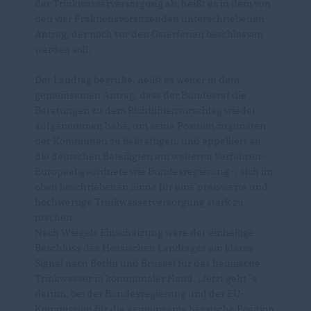
der Trinkwasserversorgung ab, heißt es in dem von
den vier Fraktionsvorsitzenden unterschriebenen
Antrag, der noch vor den Osterferien beschlossen
werden soll.
Der Landtag begrüße, heißt es weiter in dem
gemeinsamen Antrag, dass der Bundesrat die
Beratungen zu dem Richtlinienvorschlag wieder
aufgenommen habe, um seine Position zugunsten
der Kommunen zu bekräftigen, und appelliert an
die deutschen Beteiligten am weiteren Verfahren -
Europaabgeordnete wie Bundesregierung -, sich im
oben beschriebenen Sinne für eine preiswerte und
hochwertige Trinkwasserversorgung stark zu
machen.
Nach Wiegels Einschätzung wäre der einhellige
Beschluss des Hessischen Landtages ein klares
Signal nach Berlin und Brüssel für das heimische
Trinkwasser in kommunaler Hand. „Jetzt geht´s
darum, bei der Bundesregierung und der EU-
Kommission für die gemeinsame hessische Position