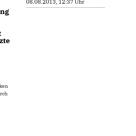
08.08.2013, 12:37 Uhr
ung
t
zte
iken
urch