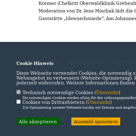
Kremer (Chefarzt Oberwaldklinik Grebenh
Moderation von Dr. Jens Mischak lädt die 
Gaststätte „Ideenschmiede“, Am Johannesg
IMPRESSUM
DATENSCHUTZ
KONTAKT
Cookie Hinweis
Diese Webseite verwendet Cookies, die notwendig si
Webangebot zu verbessern (Website-Optmierung). Fü
jederzeit widerrufen. Weitere Informationen finden
Technisch notwendige Cookies (
Übersicht
)
Die notwendigen Cookies werden allein für den ordnungsgemäßen 
Cookies von Drittanbietern (
Übersicht
)
Zur Optimierung unserer Webseite binden wir Dienste und Angebot
@2026 Kurt Wiegel
Alle akzeptieren
Auswahl speichern
Alle Rechte vorbehalten.