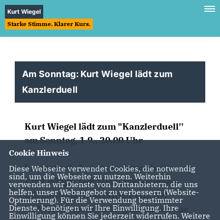
Kurt Wiegel
Starke Stimme. Klarer Kurs.
Am Sonntag: Kurt Wiegel lädt zum
Kanzlerduell
Kurt Wiegel lädt zum "Kanzlerduell''
am Sonntag, 1.9., 20.00 Uhr
Cookie Hinweis
Lauterbach. Landtagsabgeordneter
Diese Webseite verwendet Cookies, die notwendig
sind, um die Webseite zu nutzen. Weiterhin
Kurt Wiegel lädt alle interessierten
verwenden wir Dienste von Drittanbietern, die uns
helfen, unser Webangebot zu verbessern (Website-
Bürgerinnen und Bürger ein, AM
Optmierung). Für die Verwendung bestimmter
Dienste, benötigen wir Ihre Einwilligung. Ihre
SONNTAGAbend, 1.9., gemeinsam das
Einwilligung können Sie jederzeit widerrufen. Weitere