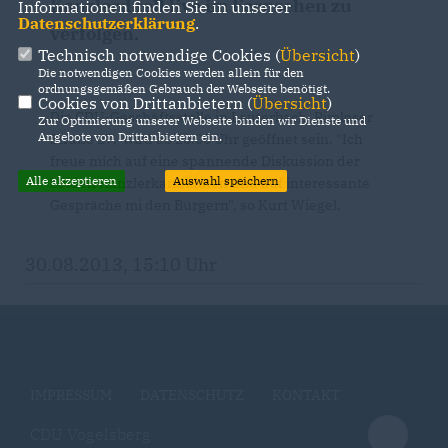
Kanzlerduell live im Fernsehen zu
Informationen finden Sie in unserer
Datenschutzerklärung
.
verfolgen.
Technisch notwendige Cookies (
Übersicht
)
Die notwendigen Cookies werden allein für den
ordnungsgemäßen Gebrauch der Webseite benötigt.
Cookies von Drittanbietern (
Übersicht
)
Die CDU-Geschäftsstelle in Lauterbach, Rimloser
Zur Optimierung unserer Webseite binden wir Dienste und
Angebote von Drittanbietern ein.
Straße 27, wird ab 20.00 Uhr geöffnet sein. "Ich
freue mich auf eine spannende Diskussion der
Alle akzeptieren
Auswahl speichern
beiden Kanzlerkandidaten und auf interessante
Gespräche mi den Bürgern", so Kurt Wiegel.
30.08.2013, 15:10 Uhr
IMPRESSUM
DATENSCHUTZ
KONTAKT
CDU Vogelsberg