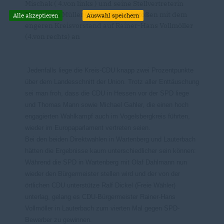
Mischak ( 4.von links ) und seine Stellvertreterin
Rosemarie Müller ( 3. von rechts) stoßen mit dem
Alle akzeptieren
Auswahl speichern
engeren Kreisvorstand auf Rainer-Hans Vollmöller
(4.von rechts) an
Jedenfalls liege die Kreis-CDU knapp zwei Prozentpunkte
über dem Landesschnitt der Union. Trotz aller Enttäuschung
sei man froh, dass die CDU in Hessen vor der SPD liege
und Thomas Mann sowie Michael Gahler, die einen hoch
engagierten Wahlkampf auch im Vogelsbergkreis führten,
wieder im Europaparlament vertreten seien.
Bei den beiden Direktwahlen in Wartenberg und Lauterbach
hätten die Ergebnisse kaum unterschiedlicher sein können:
Während die SPD in Wartenberg mit Olaf Dahlmann nun
wieder den Bürgermeister stellen wird und der von der
örtlichen CDU unterstütze Ralf Dickel (Freie Wähler)
unterlag, gelang es CDU-Bürgermeister Rainer-Hans
Vollmöller in Lauterbach zum vierten Mal gegen SPD-
Bewerber zu gewinnen.