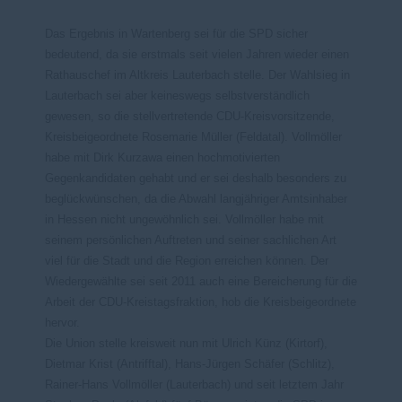
Das Ergebnis in Wartenberg sei für die SPD sicher
bedeutend, da sie erstmals seit vielen Jahren wieder einen
Rathauschef im Altkreis Lauterbach stelle. Der Wahlsieg in
Lauterbach sei aber keineswegs selbstverständlich
gewesen, so die stellvertretende CDU-Kreisvorsitzende,
Kreisbeigeordnete Rosemarie Müller (Feldatal). Vollmöller
habe mit Dirk Kurzawa einen hochmotivierten
Gegenkandidaten gehabt und er sei deshalb besonders zu
beglückwünschen, da die Abwahl langjähriger Amtsinhaber
in Hessen nicht ungewöhnlich sei. Vollmöller habe mit
seinem persönlichen Auftreten und seiner sachlichen Art
viel für die Stadt und die Region erreichen können. Der
Wiedergewählte sei seit 2011 auch eine Bereicherung für die
Arbeit der CDU-Kreistagsfraktion, hob die Kreisbeigeordnete
hervor.
Die Union stelle kreisweit nun mit Ulrich Künz (Kirtorf),
Dietmar Krist (Antrifftal), Hans-Jürgen Schäfer (Schlitz),
Rainer-Hans Vollmöller (Lauterbach) und seit letztem Jahr