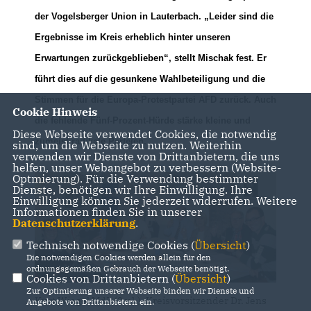
der Vogelsberger Union in Lauterbach. „Leider sind die
Ergebnisse im Kreis erheblich hinter unseren
Erwartungen zurückgeblieben“, stellt Mischak fest. Er
führt dies auf die gesunkene Wahlbeteiligung und die
Stimmen für die Europa-Protestpartei AFD zurück. Auch
Cookie Hinweis
die fehlende Fünf-Prozent-Hürde stärke kleine und
Diese Webseite verwendet Cookies, die notwendig
zumeist radikale Parteien.
sind, um die Webseite zu nutzen. Weiterhin
verwenden wir Dienste von Drittanbietern, die uns
helfen, unser Webangebot zu verbessern (Website-
Optmierung). Für die Verwendung bestimmter
Dienste, benötigen wir Ihre Einwilligung. Ihre
Einwilligung können Sie jederzeit widerrufen. Weitere
Informationen finden Sie in unserer
Datenschutzerklärung
.
Technisch notwendige Cookies (
Übersicht
)
Die notwendigen Cookies werden allein für den
ordnungsgemäßen Gebrauch der Webseite benötigt.
Cookies von Drittanbietern (
Übersicht
)
Zur Optimierung unserer Webseite binden wir Dienste und
Kurt Wiegel MdL (2.v.l.), Kreisvorsitzender Dr. Jens
Angebote von Drittanbietern ein.