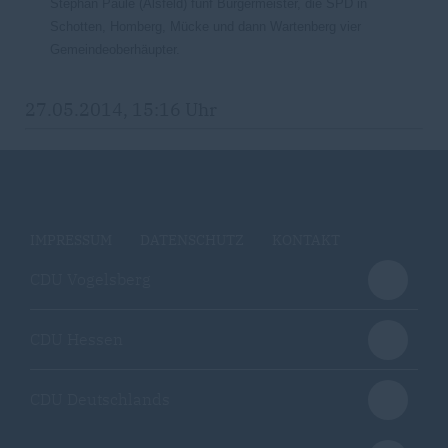
Stephan Paule (Alsfeld) fünf Bürgermeister, die SPD in
Schotten, Homberg, Mücke und dann Wartenberg vier
Gemeindeoberhäupter.
27.05.2014, 15:16 Uhr
IMPRESSUM
DATENSCHUTZ
KONTAKT
CDU Vogelsberg
CDU Hessen
CDU Deutschlands