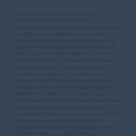
Anknüpfungspunkt könnte nach unserer
Auffassung die seit 2014 eingeführte
Investitionspauschale Ländlicher Raum“ innerhalb
des KFA (auch nach Reform) sein, die aus dem
Bundesgeld (mindestens) zu verdoppeln wäre. Im
Jahre 2014 waren im Landeshaushalt 20 Millionen
Euro für diese Pauschale vorgesehen, so dass bei
einer Verdoppelung - oder einem etwas höheren
Vervielfältigungsfaktor - das Geld aus Berlin
deutlich ausreichen würde“, heißt es in dem
Schreiben von CDU-Kreisvorsitzendem Dr. Jens
Mischak (Lauterbach) und Kreistagsfraktionschef
Stephan Paule (Alsfeld) an den Regierungschef.
Nach diesem Modell der Vogelsberger Union könnte
der reformierte KFA 2016 in seiner Struktur
unangetastet bleiben, aber ein Element, nämlich die
Investitionspauschale Ländlicher Raum“ als
Maßstab für die Berliner Mittel genommen werden.
Die Geldverteilung, zumindest in Bezug auf den