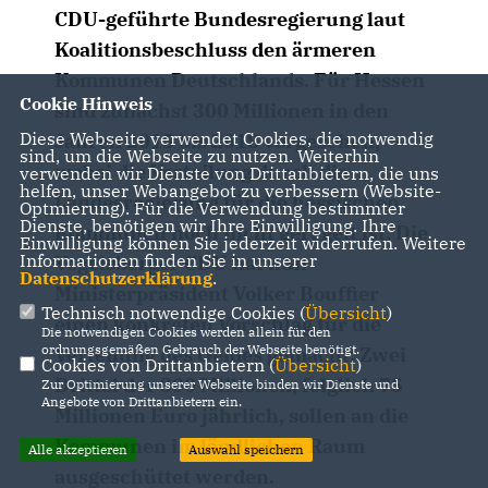
CDU-geführte Bundesregierung laut
Koalitionsbeschluss den ärmeren
Kommunen Deutschlands. Für Hessen
Cookie Hinweis
sind zunächst 300 Millionen in den
Diese Webseite verwendet Cookies, die notwendig
Jahren 2015 bis 2018 vorgesehen,
sind, um die Webseite zu nutzen. Weiterhin
wobei die Verteilung durch die
verwenden wir Dienste von Drittanbietern, die uns
helfen, unser Webangebot zu verbessern (Website-
Landesregierung für die hessischen
Optmierung). Für die Verwendung bestimmter
Dienste, benötigen wir Ihre Einwilligung. Ihre
Kommunen noch nicht geregelt ist. Die
Einwilligung können Sie jederzeit widerrufen. Weitere
Informationen finden Sie in unserer
Vogelsberger CDU hat nun
Datenschutzerklärung
.
Ministerpräsident Volker Bouffier
Technisch notwendige Cookies (
Übersicht
)
einen konkreten Vorschlag für die
Die notwendigen Cookies werden allein für den
ordnungsgemäßen Gebrauch der Webseite benötigt.
Verteilung des Geldes gemacht: Zwei
Cookies von Drittanbietern (
Übersicht
)
Drittel der 300 Millionen, folglich 75
Zur Optimierung unserer Webseite binden wir Dienste und
Angebote von Drittanbietern ein.
Millionen Euro jährlich, sollen an die
Kommunen im ländlichen Raum
Alle akzeptieren
Auswahl speichern
ausgeschüttet werden.