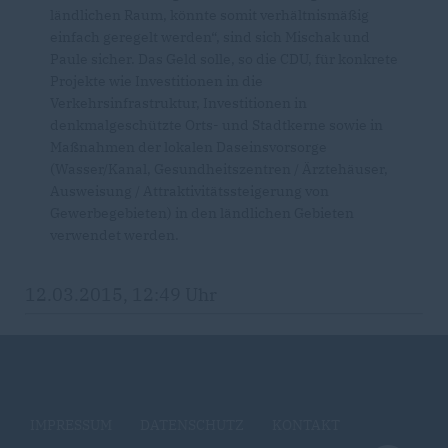
ländlichen Raum, könnte somit verhältnismäßig
einfach geregelt werden“, sind sich Mischak und
Paule sicher. Das Geld solle, so die CDU, für konkrete
Projekte wie Investitionen in die
Verkehrsinfrastruktur, Investitionen in
denkmalgeschützte Orts- und Stadtkerne sowie in
Maßnahmen der lokalen Daseinsvorsorge
(Wasser/Kanal, Gesundheitszentren / Ärztehäuser,
Ausweisung / Attraktivitätssteigerung von
Gewerbegebieten) in den ländlichen Gebieten
verwendet werden.
12.03.2015, 12:49 Uhr
IMPRESSUM
DATENSCHUTZ
KONTAKT