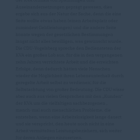
der KVA oftmals von Spannungen und
Auseinandersetzungen geprägt gewesen, dies
ergebe sich aus der Natur der Sache, denn die eine
Seite wollte etwas haben (einen Arbeitsplatz oder
zumindest Geldleistungen) und die andere Seite
konnte wegen der gesetzlichen Bestimmungen
längst nicht alles bewilligen, was gewünscht wurde.
Die CDU-Vogelsberg spreche den Bediensteten der
KVA ein großes Lob aus, für die in den vergangenen
zehn Jahren verrichtete Arbeit und die erreichten
Erfolge, denn dadurch hätten viele Menschen
wieder die Möglichkeit ihren Lebensunterhalt durch
geregelte Arbeit selbst zu verdienen; für die
Selbstachtung von großer Bedeutung. Die CDU wisse
aber auch aus vielen Gesprächen mit den „Kunden“
der KVA um die vielfältigen sachbezogenen ,
manch-mal auch menschlichen Probleme, die
entstehen, wenn eine Arbeitslosigkeit lange dauert
und sie verspricht, den heute noch nicht in eine
Arbeit vermittelten Leistungsbeziehern, sich weiter
für deren Anliegen einzusetzen.