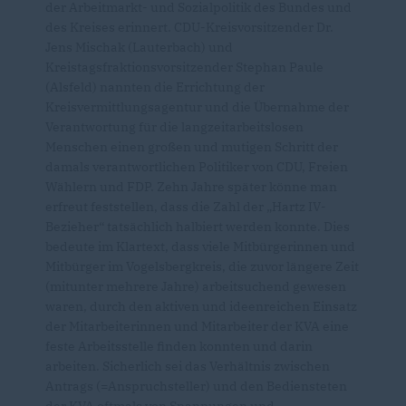
der Arbeitmarkt- und Sozialpolitik des Bundes und
des Kreises erinnert. CDU-Kreisvorsitzender Dr.
Jens Mischak (Lauterbach) und
Kreistagsfraktionsvorsitzender Stephan Paule
(Alsfeld) nannten die Errichtung der
Kreisvermittlungsagentur und die Übernahme der
Verantwortung für die langzeitarbeitslosen
Menschen einen großen und mutigen Schritt der
damals verantwortlichen Politiker von CDU, Freien
Wählern und FDP. Zehn Jahre später könne man
erfreut feststellen, dass die Zahl der „Hartz IV-
Bezieher“ tatsächlich halbiert werden konnte. Dies
bedeute im Klartext, dass viele Mitbürgerinnen und
Mitbürger im Vogelsbergkreis, die zuvor längere Zeit
(mitunter mehrere Jahre) arbeitsuchend gewesen
waren, durch den aktiven und ideenreichen Einsatz
der Mitarbeiterinnen und Mitarbeiter der KVA eine
feste Arbeitsstelle finden konnten und darin
arbeiten. Sicherlich sei das Verhältnis zwischen
Antrags (=Anspruchsteller) und den Bediensteten