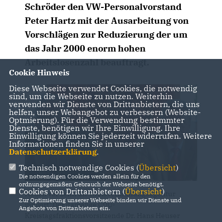
Schröder den VW-Personalvorstand
Peter Hartz mit der Ausarbeitung von
Vorschlägen zur Reduzierung der um
das Jahr 2000 enorm hohen
Arbeitslosenzahl beauftragt.
Cookie Hinweis
Diese Webseite verwendet Cookies, die notwendig
sind, um die Webseite zu nutzen. Weiterhin
verwenden wir Dienste von Drittanbietern, die uns
helfen, unser Webangebot zu verbessern (Website-
Optmierung). Für die Verwendung bestimmter
Dienste, benötigen wir Ihre Einwilligung. Ihre
Einwilligung können Sie jederzeit widerrufen. Weitere
Informationen finden Sie in unserer
Datenschutzerklärung
.
Technisch notwendige Cookies (
Übersicht
)
Die notwendigen Cookies werden allein für den
ordnungsgemäßen Gebrauch der Webseite benötigt.
Cookies von Drittanbietern (
Übersicht
)
Haben vor zehn die Kreisvermittlungsagentur
Zur Optimierung unserer Webseite binden wir Dienste und
initiiert: Der damalige CDU-
Angebote von Drittanbietern ein.
Kreistagsfraktionsvorsitzende Dr. Hans Heuser