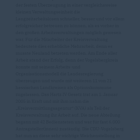
der festen Überzeugung in einer vergleichsweise
kleinen Verwaltungseinheit die
Langzeitarbeitslosen schneller, besser und vor allem
erfolgreicher betreuen zu können, als es vorher in
den großen Arbeitsverwaltungen möglich gewesen
war. Für die Mitarbeiter der Kreisverwaltung
bedeutete dies erhebliche Mehrarbeit, denn es
musste Neuland betreten werden. Am Ende aller
Arbeit stand der Erfolg, denn der Vogelsbergkreis
konnte mit seinem Arbeits-und
Organisationsmodell die Landesregierung
überzeugen und wurde mit weiteren 11 von 21
hessischen Landkreisen als Optionskommune
zugelassen. Das Hartz IV Gesetz trat am 1. Januar
2005 in Kraft und mit ihm nahm die
Kreisvermittlungsagentur“ (KVA) als Teil der
Kreisverwaltung ihr Arbeit auf. Die neue Abteilung
begann mit 42 Bediensteten und war für fast 6.000
Antragsteller(innen) zuständig. Die CDU-Vogelsberg
hat nun an diese sehr wichtige Weichenstellung in