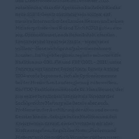
und Länderebene wurden im Dezember 2003
entschieden, dass die Agenturen für Arbeit für das
neue SGB II-Gesetz zuständig sein sollten; auf
massive Intervention des Landes Hessen und seines
Ministerpräsidenten Roland Koch (CDU) gab es eine
sog. Optionsklausel, nach deren Inhalt, einzelne
Landkreis und kreisfreie Städte – wenn sie es
wollten – diese wichtige Aufgabe übernehmen
konnten. Im Vogelsbergkreis regierte seinerzeit die
Koalition aus CDU, FW und FDP (2001 – 2011) unter
Führung von Landrat Rudolf Marx. Bereits Anfang
2004 wurde begonnen, sich als Optionskommune
bei der Hessischen Landeregierung zu bewerben.
Der CDU-Fraktionsvorsitzende Dr. Hans Heuser, der
aus seiner beruflichen Tätigkeit als Direktor des
Sozialgerichts Marburg alle Details aber auch
Probleme in der Ausführung der alten und neuen
Gesetze kannte, drängte in der Koalition und den
Kreisgremien darauf, dieses Vorhaben mit aller
Kraft anzugehen. Es galt das Motto „Fordern und
Fördern“ und die politisch Verantwortlichen waren