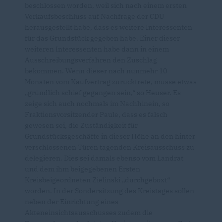
beschlossen worden, weil sich nach einem ersten
Verkaufsbeschluss auf Nachfrage der CDU
herausgestellt habe, dass es weitere Interessenten
für das Grundstück gegeben habe. Einer dieser
weiteren Interessenten habe dann in einem
Ausschreibungsverfahren den Zuschlag
bekommen. Wenn dieser nach nunmehr 10
Monaten vom Kaufvertrag zurücktrete, müsse etwas
gründlich schief gegangen sein,“ so Heuser. Es
zeige sich auch nochmals im Nachhinein, so
Fraktionsvorsitzender Paule, dass es falsch
gewesen sei, die Zuständigkeit für
Grundstücksgeschäfte in dieser Höhe an den hinter
verschlossenen Türen tagenden Kreisausschuss zu
delegieren. Dies sei damals ebenso vom Landrat
und dem ihm beigegebenen Ersten
Kreisbeigeordneten Zielinski „durchgeboxt“
worden. In der Sondersitzung des Kreistages sollen
neben der Einrichtung eines
Akteneinsichtsausschusses zudem die