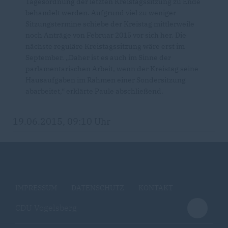
Tagesordnung der letzten Kreistagssitzung zu Ende
behandelt werden. Aufgrund viel zu weniger
Sitzungstermine schiebe der Kreistag mittlerweile
noch Anträge von Februar 2015 vor sich her. Die
nächste reguläre Kreistagssitzung wäre erst im
September. „Daher ist es auch im Sinne der
parlamentarischen Arbeit, wenn der Kreistag seine
Hausaufgaben im Rahmen einer Sondersitzung
abarbeitet,“ erklärte Paule abschließend.
19.06.2015, 09:10 Uhr
IMPRESSUM
DATENSCHUTZ
KONTAKT
CDU Vogelsberg