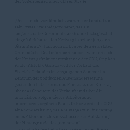
der Vogelsbergschule/Fuldaer Straße
Uns ist nicht verständlich, warum der Landrat und
sein Erster Kreisbeigeordneter, der als
Liegenschafts-Dezernent das Grundstücksgeschäft
eingefädelt hatte, den Kreistag in seiner jüngsten
Sitzung am 17. Juni noch nicht über den geplatzten
Grundstücks-Deal informiert haben,“ wundert sich
der Kreistagsfraktionsvorsitzende der CDU, Stephan
Paule (Alsfeld). Gerade weil der Verkauf des
Eisteich-Geländes im vergangenen Sommer im
Zentrum der politischen Auseinandersetzung
gestanden habe, sei es das Mindeste, den Kreistag
über das Scheitern des Verkaufs und über die
finanziellen Folgen dieses Scheiterns zu
informieren, ergänzte Paule. Daher werde die CDU
eine Sondersitzung des Kreistages zur Einrichtung
eines Akteneinsichtsausschusses zur Aufklärung
der Hintergründe des „ominösen“
Grundstücksgeschäfts beantragen. In den Augen