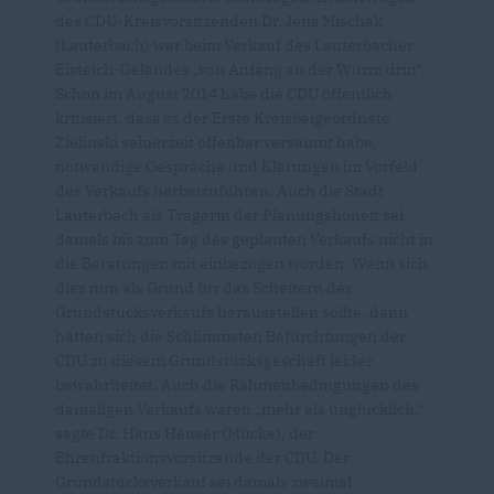
des CDU-Kreisvorsitzenden Dr. Jens Mischak
(Lauterbach) war beim Verkauf des Lauterbacher
Eisteich-Geländes „von Anfang an der Wurm drin“.
Schon im August 2014 habe die CDU öffentlich
kritisiert, dass es der Erste Kreisbeigeordnete
Zielinski seinerzeit offenbar versäumt habe,
notwendige Gespräche und Klärungen im Vorfeld
des Verkaufs herbeizuführen. Auch die Stadt
Lauterbach als Trägerin der Planungshoheit sei
damals bis zum Tag des geplanten Verkaufs nicht in
die Beratungen mit einbezogen worden. Wenn sich
dies nun als Grund für das Scheitern des
Grundstücksverkaufs herausstellen sollte, dann
hätten sich die Schlimmsten Befürchtungen der
CDU zu diesem Grundstücksgeschäft leider
bewahrheitet. Auch die Rahmenbedingungen des
damaligen Verkaufs waren „mehr als unglücklich,“
sagte Dr. Hans Heuser (Mücke), der
Ehrenfraktionsvorsitzende der CDU. Der
Grundstücksverkauf sei damals zweimal