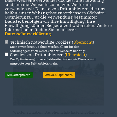
Diese Webseite verwendet Cookies, die notwendig
Klausel Gebrauch machte. Der
sind, um die Webseite zu nutzen. Weiterhin
verwenden wir Dienste von Drittanbietern, die uns
Kaufpreis von mehreren
helfen, unser Webangebot zu verbessern (Website-
Optmierung). Für die Verwendung bestimmter
hunderttausend Euro muss demnach
Dienste, benötigen wir Ihre Einwilligung. Ihre
Einwilligung können Sie jederzeit widerrufen. Weitere
vom Vogelsbergkreis zurückerstattet
Informationen finden Sie in unserer
werden.
Datenschutzerklärung
.
Technisch notwendige Cookies (
Übersicht
)
Die notwendigen Cookies werden allein für den
ordnungsgemäßen Gebrauch der Webseite benötigt.
Cookies von Drittanbietern (
Übersicht
)
Zur Optimierung unserer Webseite binden wir Dienste und
Angebote von Drittanbietern ein.
Alle akzeptieren
Auswahl speichern
Wieder zu haben: Das ehemalige Eisteichgelände an