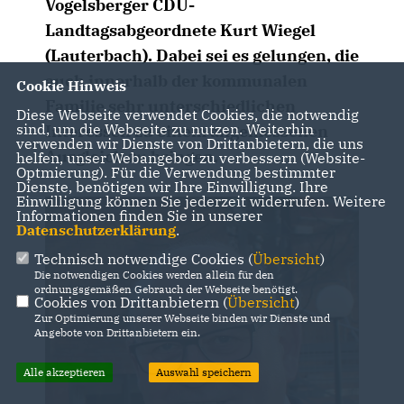
Vogelsberger CDU-
Landtagsabgeordnete Kurt Wiegel
(Lauterbach). Dabei sei es gelungen, die
auch innerhalb der kommunalen
Cookie Hinweis
Familie sehr unterschiedlichen
Diese Webseite verwendet Cookies, die notwendig
sind, um die Webseite zu nutzen. Weiterhin
Interessen zu einem angemessenen
verwenden wir Dienste von Drittanbietern, die uns
Ausgleich zu bringen.
helfen, unser Webangebot zu verbessern (Website-
Optmierung). Für die Verwendung bestimmter
Dienste, benötigen wir Ihre Einwilligung. Ihre
Einwilligung können Sie jederzeit widerrufen. Weitere
Informationen finden Sie in unserer
Datenschutzerklärung
.
Technisch notwendige Cookies (
Übersicht
)
Die notwendigen Cookies werden allein für den
ordnungsgemäßen Gebrauch der Webseite benötigt.
Cookies von Drittanbietern (
Übersicht
)
Zur Optimierung unserer Webseite binden wir Dienste und
Angebote von Drittanbietern ein.
Alle akzeptieren
Auswahl speichern