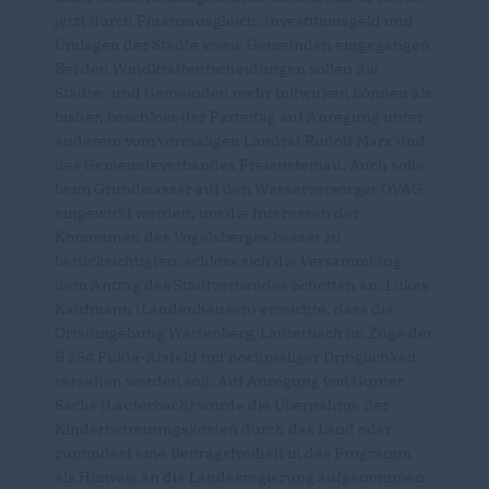
jetzt durch Finanzausgleich, Investitionsgeld und
Umlagen der Städte sowie Gemeinden eingegangen,
Bei den Windkraftentscheidungen sollen die
Städte- und Gemeinden mehr mitwirken können als
bisher, beschloss der Parteitag auf Anregung unter
anderem vom vormaligen Landrat Rudolf Marx und
des Gemeindeverbandes Freiensteinau. Auch solle
beim Grundwasser auf den Wasserversorger OVAG
eingewirkt werden, um die Interessen der
Kommunen des Vogelsberges besser zu
berücksichtigten, schloss sich die Versammlung
dem Antrag des Stadtverbandes Schotten an. Lukas
Kaufmann (Landenhausen) erreichte, dass die
Ortsumgehung Wartenberg/Lauterbach im Zuge der
B 254 Fulda-Alsfeld mit nochmaliger Dringlichkeit
versehen werden soll. Auf Anregung von Gunter
Sachs (Lauterbach) wurde die Übernahme der
Kinderbetreuungskosten durch das Land oder
zumindest eine Beitragsfreiheit in das Programm
als Hinweis an die Landesregierung aufgenommen.