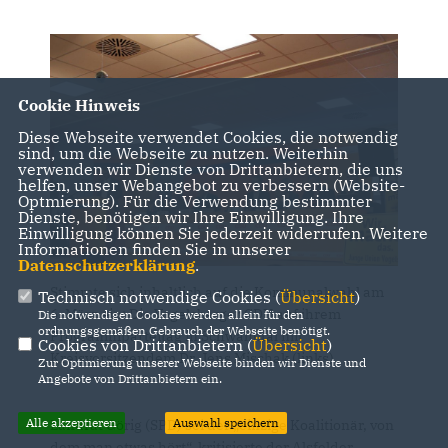
Cookie Hinweis
Diese Webseite verwendet Cookies, die notwendig
sind, um die Webseite zu nutzen. Weiterhin
verwenden wir Dienste von Drittanbietern, die uns
helfen, unser Webangebot zu verbessern (Website-
Optmierung). Für die Verwendung bestimmter
Dienste, benötigen wir Ihre Einwilligung. Ihre
Einwilligung können Sie jederzeit widerrufen. Weitere
Informationen finden Sie in unserer
Datenschutzerklärung
.
Stimmte sich inhaltlich auf die Kommunalwahl am
Technisch notwendige Cookies (
Übersicht
)
6. März ein: Die Vogelsberger CDU auf ihrem
Die notwendigen Cookies werden allein für den
ordnungsgemäßen Gebrauch der Webseite benötigt.
Programmparteitag in Schwalmtal mit
Cookies von Drittanbietern (
Übersicht
)
Kreisvorsitzendem Dr. Jens Mischak (links)
Zur Optimierung unserer Webseite binden wir Dienste und
Angebote von Drittanbietern ein.
Alle akzeptieren
Auswahl speichern
Landrat Görig (SPD) sei der „einzige Koalitionär, von
dem man etwas hört“, kritisierte der Alsfelder