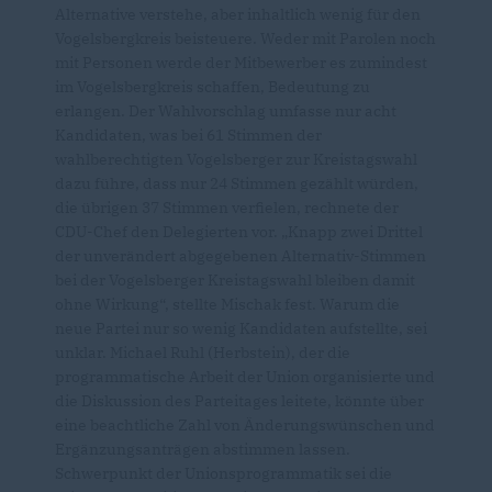
Alternative verstehe, aber inhaltlich wenig für den
Vogelsbergkreis beisteuere. Weder mit Parolen noch
mit Personen werde der Mitbewerber es zumindest
im Vogelsbergkreis schaffen, Bedeutung zu
erlangen. Der Wahlvorschlag umfasse nur acht
Kandidaten, was bei 61 Stimmen der
wahlberechtigten Vogelsberger zur Kreistagswahl
dazu führe, dass nur 24 Stimmen gezählt würden,
die übrigen 37 Stimmen verfielen, rechnete der
CDU-Chef den Delegierten vor. „Knapp zwei Drittel
der unverändert abgegebenen Alternativ-Stimmen
bei der Vogelsberger Kreistagswahl bleiben damit
ohne Wirkung“, stellte Mischak fest. Warum die
neue Partei nur so wenig Kandidaten aufstellte, sei
unklar. Michael Ruhl (Herbstein), der die
programmatische Arbeit der Union organisierte und
die Diskussion des Parteitages leitete, könnte über
eine beachtliche Zahl von Änderungswünschen und
Ergänzungsanträgen abstimmen lassen.
Schwerpunkt der Unionsprogrammatik sei die