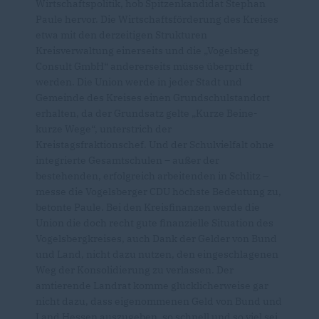
Wirtschaftspolitik, hob Spitzenkandidat Stephan
Paule hervor. Die Wirtschaftsförderung des Kreises
etwa mit den derzeitigen Strukturen
Kreisverwaltung einerseits und die „Vogelsberg
Consult GmbH“ andererseits müsse überprüft
werden. Die Union werde in jeder Stadt und
Gemeinde des Kreises einen Grundschulstandort
erhalten, da der Grundsatz gelte „Kurze Beine-
kurze Wege“, unterstrich der
Kreistagsfraktionschef. Und der Schulvielfalt ohne
integrierte Gesamtschulen – außer der
bestehenden, erfolgreich arbeitenden in Schlitz –
messe die Vogelsberger CDU höchste Bedeutung zu,
betonte Paule. Bei den Kreisfinanzen werde die
Union die doch recht gute finanzielle Situation des
Vogelsbergkreises, auch Dank der Gelder von Bund
und Land, nicht dazu nutzen, den eingeschlagenen
Weg der Konsolidierung zu verlassen. Der
amtierende Landrat komme glücklicherweise gar
nicht dazu, dass eigenommenen Geld von Bund und
Land Hessen auszugeben, so schnell und so viel sei