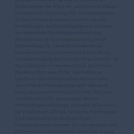
Bürgermeister die Arbeit der „ansonsten profillosen
Kreiskoalition“. Zuvor ging CDU-Kreisvorsitzender
Dr. Jens Mischak (Lauterbach) auf die aktuelle
Entwicklung in der Flüchtlingskrise ein und lobte
den hessischen Flüchtlingskoordinator und
Staatskanzleichef Axel Wintermeyer für seine
Entscheidung, die Turnhallen wieder frei zu
räumen und den Landkreisen die Kosten für die
Wiederherstellung der Sportstätten zu erstatten. Im
Vogelsbergkreis beträfe dies Alsfeld, Lauterbach,
Homberg (Ohm) und Mücke. Den Helfern im
Landkreis und der Bürgerschaft sei zu danken,
diesen Teil der Flüchtlingslage aktiv, aber auch
ruhig und gelassen bewältigt zu haben. Die Union
verstehe sich als Programmpartei, bei der
Personalfragen nachrangig seien und daher werde
die Vogelsberger CDU sich bei diesem Parteitag mit
der Programmatik für die Zukunft des
Vogelsbergkreises befassen. Da sehe man sich auch
im Gegensatz zu einer anderen Partei, die sich als