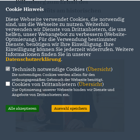
Dillenburg zum Erhalt des
Cookie Hinweis
Landesgestüts am historischen
Standort in Dillenburg erklärte der
Diese Webseite verwendet Cookies, die notwendig
sind, um die Webseite zu nutzen. Weiterhin
agrarpolitische Sprecher der CDU-
verwenden wir Dienste von Drittanbietern, die uns
helfen, unser Webangebot zu verbessern (Website-
Fraktion im Hessischen Landtag, Kurt
Optmierung). Für die Verwendung bestimmter
Dienste, benötigen wir Ihre Einwilligung. Ihre
Wiegel:
Einwilligung können Sie jederzeit widerrufen. Weitere
Informationen finden Sie in unserer
Datenschutzerklärung
.
Technisch notwendige Cookies (
Übersicht
)
Die notwendigen Cookies werden allein für den
ordnungsgemäßen Gebrauch der Webseite benötigt.
Cookies von Drittanbietern (
Übersicht
)
Zur Optimierung unserer Webseite binden wir Dienste und
Angebote von Drittanbietern ein.
Alle akzeptieren
Auswahl speichern