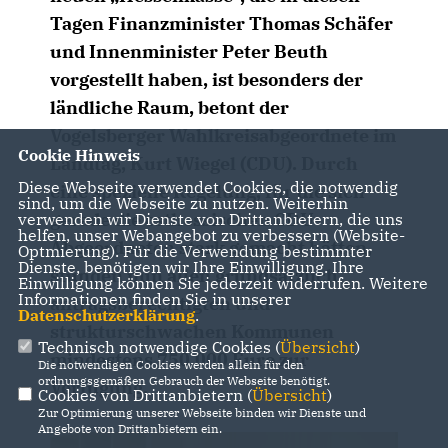
Tagen Finanzminister Thomas Schäfer
und Innenminister Peter Beuth
vorgestellt haben, ist besonders der
ländliche Raum, betont der
Vogelsberger Wahlkreisabgeordnete im
Cookie Hinweis
Landtag, Kurt Wiegel (CDU). Durch
Diese Webseite verwendet Cookies, die notwendig
eine spezielle Regelung, für die sich
sind, um die Webseite zu nutzen. Weiterhin
gerade die osthessischen CDU-
verwenden wir Dienste von Drittanbietern, die uns
helfen, unser Webangebot zu verbessern (Website-
Abgeordneten stark gemacht hätten,
Optmierung). Für die Verwendung bestimmter
Dienste, benötigen wir Ihre Einwilligung. Ihre
stünden nun allen grundsätzlich
Einwilligung können Sie jederzeit widerrufen. Weitere
Informationen finden Sie in unserer
antragsberechtigten und
Datenschutzerklärung
.
strukturschwachen Kommunen
Technisch notwendige Cookies (
Übersicht
)
mindestens 750.000 Euro zur
Die notwendigen Cookies werden allein für den
ordnungsgemäßen Gebrauch der Webseite benötigt.
Verfügung.
Cookies von Drittanbietern (
Übersicht
)
Zur Optimierung unserer Webseite binden wir Dienste und
Angebote von Drittanbietern ein.