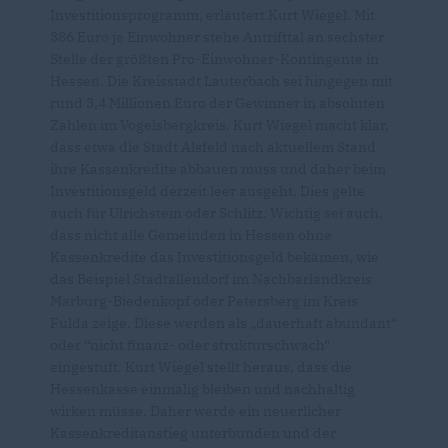
Investitionsprogramm, erläutert Kurt Wiegel. Mit
386 Euro je Einwohner stehe Antrifttal an sechster
Stelle der größten Pro-Einwohner-Kontingente in
Hessen. Die Kreisstadt Lauterbach sei hingegen mit
rund 3,4 Millionen Euro der Gewinner in absoluten
Zahlen im Vogelsbergkreis. Kurt Wiegel macht klar,
dass etwa die Stadt Alsfeld nach aktuellem Stand
ihre Kassenkredite abbauen muss und daher beim
Investitionsgeld derzeit leer ausgeht. Dies gelte
auch für Ulrichstein oder Schlitz. Wichtig sei auch,
dass nicht alle Gemeinden in Hessen ohne
Kassenkredite das Investitionsgeld bekämen, wie
das Beispiel Stadtallendorf im Nachbarlandkreis
Marburg-Biedenkopf oder Petersberg im Kreis
Fulda zeige. Diese werden als „dauerhaft abundant“
oder “nicht finanz- oder strukturschwach“
eingestuft. Kurt Wiegel stellt heraus, dass die
Hessenkasse einmalig bleiben und nachhaltig
wirken müsse. Daher werde ein neuerlicher
Kassenkreditanstieg unterbunden und der