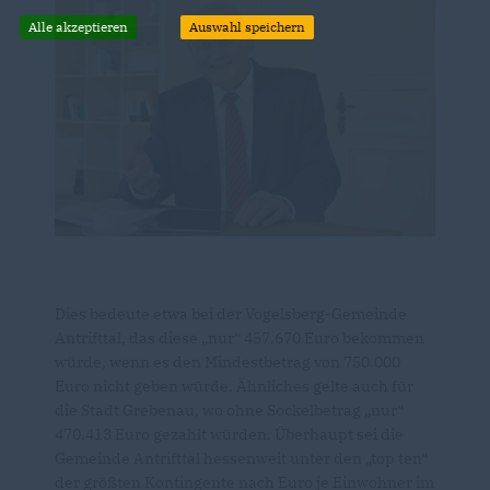
Alle akzeptieren
Auswahl speichern
Dies bedeute etwa bei der Vogelsberg-Gemeinde
Antrifttal, das diese „nur“ 457.670 Euro bekommen
würde, wenn es den Mindestbetrag von 750.000
Euro nicht geben würde. Ähnliches gelte auch für
die Stadt Grebenau, wo ohne Sockelbetrag „nur“
470.413 Euro gezahlt würden. Überhaupt sei die
Gemeinde Antrifttal hessenweit unter den „top ten“
der größten Kontingente nach Euro je Einwohner im