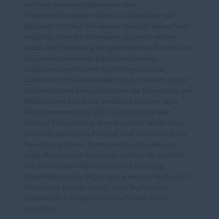
der verschiedenen Interessen den
Planfeststellungsbeschluss zur Schaffung von
Baurecht für die B 254 erlasse, betonte Hansel und
ergänzte, dass die Finanzierung des Projektes
durch die Einstellung im vordringlichen Bedarf des
Bundesverkehrswegeplans gesichert sei.
Landtagsabgeordneter Kurt Wiegel hob die
Initiativen der Landesregierung zur Sanierung der
Landesstraßen hervor und lobte die Umsetzung der
Maßnahmen durch die hessische Straßen- und
Verkehrsverwaltung. CDU-Landtagskandidat
Michael Ruhl stellte in dem Gespräch bei Hessen-
Mobil die gelungene Planung und Ausführung der
Beseitigung zweier kurvenreicher Strecken um
seine Heimatstadt Herbstein heraus. Die Zufahrt
von Grebenhain-Ilbeshausen aus Richtung
Herbstein und die Begradigung der Kurve der B 275
bei Schloss Eisenbach sei - nach fruchtbaren
kommunalen Gesprächen mit Hessen-Mobil –
vorbildlich.