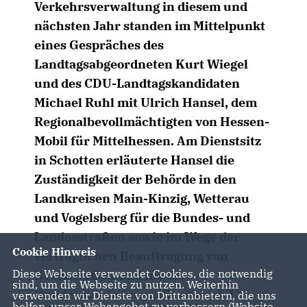
Verkehrsverwaltung in diesem und
nächsten Jahr standen im Mittelpunkt
eines Gespräches des
Landtagsabgeordneten Kurt Wiegel
und des CDU-Landtagskandidaten
Michael Ruhl mit Ulrich Hansel, dem
Regionalbevollmächtigten von Hessen-
Mobil für Mittelhessen. Am Dienstsitz
in Schotten erläuterte Hansel die
Zuständigkeit der Behörde in den
Landkreisen Main-Kinzig, Wetterau
und Vogelsberg für die Bundes- und
Landesstraßen sowie im Wege der
Cookie Hinweis
vertraglichen Beauftragung von
Diese Webseite verwendet Cookies, die notwendig
Kreisstraßen und für die
sind, um die Webseite zu nutzen. Weiterhin
Bundesautobahnen, die aber ab 1.
verwenden wir Dienste von Drittanbietern, die uns
helfen, unser Webangebot zu verbessern (Website-