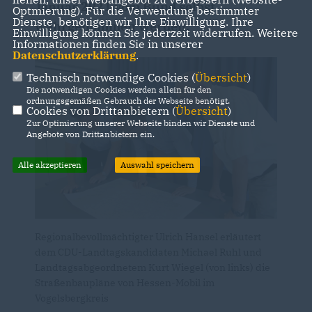
Januar 2021 vom Bund selbst
Optmierung). Für die Verwendung bestimmter
Dienste, benötigen wir Ihre Einwilligung. Ihre
wahrgenommen werden.
Einwilligung können Sie jederzeit widerrufen. Weitere
Informationen finden Sie in unserer
Datenschutzerklärung
.
Technisch notwendige Cookies (
Übersicht
)
Die notwendigen Cookies werden allein für den
ordnungsgemäßen Gebrauch der Webseite benötigt.
Cookies von Drittanbietern (
Übersicht
)
Zur Optimierung unserer Webseite binden wir Dienste und
Angebote von Drittanbietern ein.
Alle akzeptieren
Auswahl speichern
Regionalbevollmächtigter Ulrich Hansel erläutert
dem CDU-Landtagskandidaten Michael Ruhl und
Landtagsabgeordnetem Kurt Wiegel (von links) die
Straßenbaupläne von Hessen-Mobil im
Vogelsbergkreis