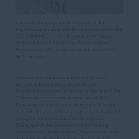
Das Zweileitungssystem in Florstadt an der
Abgabestelle für die Landwirtschaft erläuterten den
CDU Politikern (v. l.) Ulrich Caspar, Kurt Wiegel,
Michael Ruhl und Klaus Dietz, Bürgermeister
Herbert Unger (3.v.l.) sowie Umweltberater Alfred
Schlosser (re.)
Während das Trinkwasser in bester Qualität
hauptsächlich von den Oberhessischen
Versorgungsbetrieben (OVAG) nach den Regeln der
Trinkwasserverordnung stamme, werde das
Brauchwasser aus Brunnen gewonnen, die eben
nicht die strengen Anforderungen der Verordnung
genügten. Und sei es nur, dass im engeren
Einzugsgebiet des Brunnens Wohnbebauung
vorhanden sei. Bürgermeister Unger betonte, dass
in den Häusern das Brauchwasser, das in der