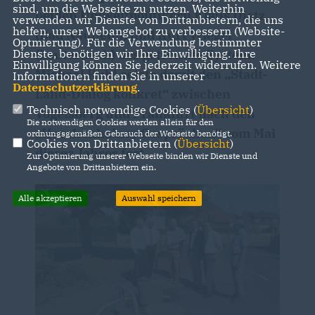
sind, um die Webseite zu nutzen. Weiterhin
beiden Umweltpolitikern Klaus Dietz
verwenden wir Dienste von Drittanbietern, die uns
helfen, unser Webangebot zu verbessern (Website-
(Bad Nauheim) und Kurt Wiegel
Optmierung). Für die Verwendung bestimmter
Dienste, benötigen wir Ihre Einwilligung. Ihre
(Lauterbach) das getrennte System.
Einwilligung können Sie jederzeit widerrufen. Weitere
Michael Ruhl setzte damit den „Stadt-
Informationen finden Sie in unserer
Datenschutzerklärung
.
Land-Dialog konkret“ zwischen
Technisch notwendige Cookies (
Übersicht
)
Vogelsberg und Frankfurt nach den
Die notwendigen Cookies werden allein für den
Herchenhainer Gesprächen“ vom Mai
ordnungsgemäßen Gebrauch der Webseite benötigt.
Cookies von Drittanbietern (
Übersicht
)
dieses Jahres fort.
Zur Optimierung unserer Webseite binden wir Dienste und
Angebote von Drittanbietern ein.
Alle akzeptieren
Auswahl speichern