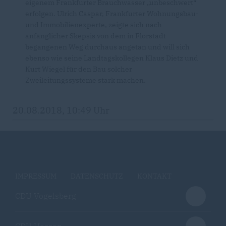
eigenem Frankfurter Brauchwasser „unbeschwert“
erfolgen. Ulrich Caspar, Frankfurter Wohnungsbau-
und Immobilienexperte, zeigte sich nach
anfänglicher Skepsis von dem in Florstadt
begangenen Weg durchaus angetan und will sich
ebenso wie seine Landtagskollegen Klaus Dietz und
Kurt Wiegel für den Bau solcher
Zweileitungssysteme stark machen.
20.08.2018, 10:49 Uhr
IMPRESSUM
DATENSCHUTZ
KONTAKT
CDU Vogelsberg
CDU Hessen