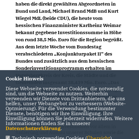
haben die direkt gewählten Abgeordneten in
Bund und Land, Michael Brand MdB und Kurt
Wiegel MdL (beide CDU), die
heute
vom
hessischen Finanzminister Karlheinz
Weimar
bekannt gegebene Investitionssumme in Höhe
von rund 38,5 Mio. Euro für die Region begrüßt.
Aus dem letzte Woche vom Bundestag
verabschiedeten „Konjunkturpaket II“ des
Bundes und zusätzlich aus dem hessischen
Sonderinvestitionsprogramm erhalten im
Vogelsbergkreis der Kreis, die Städte und die
Cookie Hinweis
Gemeinden insgesamt 38,439 Mio. Euro. „Das
Diese Webseite verwendet Cookies, die notwendig
ist eine enorme Investition, die einen wichtigen
sind, um die Webseite zu nutzen. Weiterhin
Impuls für Beschäftigung in der heimischen
verwenden wir Dienste von Drittanbietern, die uns
helfen, unser Webangebot zu verbessern (Website-
Region bewirken“, so der
Optmierung). Für die Verwendung bestimmter
Bundestagsabgeordnete Michael Brand.
Dienste, benötigen wir Ihre Einwilligung. Ihre
Einwilligung können Sie jederzeit widerrufen. Weitere
Informationen finden Sie in unserer
Die stark erhöhten Investitionen vor allem in
Datenschutzerklärung
.
Sanierung und Ausbau unserer Schulen sowie die
Technisch notwendige Cookies (
Übersicht
)
gesamte Stärkung der Infrastruktur des