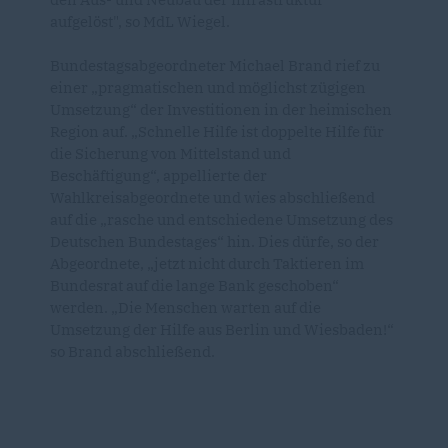
aufgelöst", so MdL Wiegel.
Bundestagsabgeordneter Michael Brand rief zu
einer „pragmatischen und möglichst zügigen
Umsetzung“ der Investitionen in der heimischen
Region auf. „Schnelle Hilfe ist doppelte Hilfe für
die Sicherung von Mittelstand und
Beschäftigung“, appellierte der
Wahlkreisabgeordnete und wies abschließend
auf die „rasche und entschiedene Umsetzung des
Deutschen Bundestages“ hin. Dies dürfe, so der
Abgeordnete, „jetzt nicht durch Taktieren im
Bundesrat auf die lange Bank geschoben“
werden. „Die Menschen warten auf die
Umsetzung der Hilfe aus
Berlin
und
Wiesbaden
!“
so Brand abschließend.