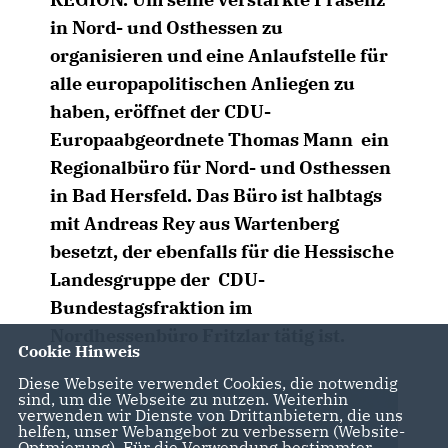
in Nord- und Osthessen zu
organisieren und eine Anlaufstelle für
alle europapolitischen Anliegen zu
haben, eröffnet der CDU-
Europaabgeordnete Thomas Mann ein
Regionalbüro für Nord- und Osthessen
in Bad Hersfeld. Das Büro ist halbtags
mit Andreas Rey aus Wartenberg
besetzt, der ebenfalls für die Hessische
Landesgruppe der CDU-
Bundestagsfraktion im
Nordhessenbüro Fritzlar tätig ist.
Cookie Hinweis
Diese Webseite verwendet Cookies, die notwendig
sind, um die Webseite zu nutzen. Weiterhin
verwenden wir Dienste von Drittanbietern, die uns
helfen, unser Webangebot zu verbessern (Website-
Optmierung). Für die Verwendung bestimmter