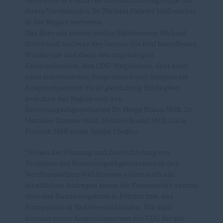
neue Büro in Fritzlar ist nun die Landesgruppe mit
ihrem Vorsitzenden Dr. Michael Meister MdB wieder
in der Region vertreten.
Das Büro mit seinen beiden Mitarbeitern Michael
Stöter und Andreas Rey betreut die fünf betroffenen
Wahlkreise und dient den zugehörigen
Kreisverbänden, den CDU-Mitgliedern, aber auch
allen interessierten Bürgerinnen und Bürgern als
Ansprechpartner. Es ist gleichzeitig Bindeglied
zwischen der Region und den
Betreuungsabgeordneten Dr. Helge Braun MdB, Dr.
Matthias Zimmer MdB, Michael Brand MdB, Lucia
Puttrich MdB sowie Sybille Pfeiffer.
"Neben der Planung und Durchführung von
Terminen der Betreuungsabgeordneten in den
Nordhessischen Wahlkreisen sollen auch alle
inhaltlichen Anfragen sowie die Pressearbeit zentral
über das Bundestagsbüro in Fritzlar bzw. das
Europabüro in Bad Hersfeld laufen. Wir sind
kurzum erster Ansprechpartner der CDU für alle