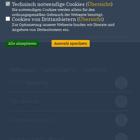
gewählt.
Technisch notwendige Cookies (
Übersicht
)
Die notwendigen Cookies werden allein für den
ordnungsgemäßen Gebrauch der Webseite benötigt.
Cookies von Drittanbietern (
Übersicht
)
Zur Optimierung unserer Webseite binden wir Dienste und
14.04.2010, 12:50 Uhr
Angebote von Drittanbietern ein.
Alle akzeptieren
Auswahl speichern
IMPRESSUM
DATENSCHUTZ
KONTAKT
CDU Vogelsberg
CDU Hessen
CDU Deutschlands
Senioren Union Hessen