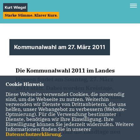
Kurt Wiegel
Starke Stimme. Klarer Kurs.
Kommunalwahl am 27. März 2011
Die Kommunalwahl 2011 im Landes
Hessen findet am Sonntag, 27. März
Cookie Hinweis
2011 statt. Dabei werden Kreistage,
Diese Webseite verwendet Cookies, die notwendig
Stadtverordnetenversammlungen und
sind, um die Webseite zu nutzen. Weiterhin
verwenden wir Dienste von Drittanbietern, die uns
Gemeindevertretungen sowie
helfen, unser Webangebot zu verbessern (Website-
Ortsbeiräte gewählt. Am 27.März 2011
Optmierung). Für die Verwendung bestimmter
Dienste, benötigen wir Ihre Einwilligung. Ihre
werden zudem in Baden Württemberg
Einwilligung können Sie jederzeit widerrufen. Weitere
Informationen finden Sie in unserer
und Rheinland-Pfalz die Landtage neu
Datenschutzerklärung
.