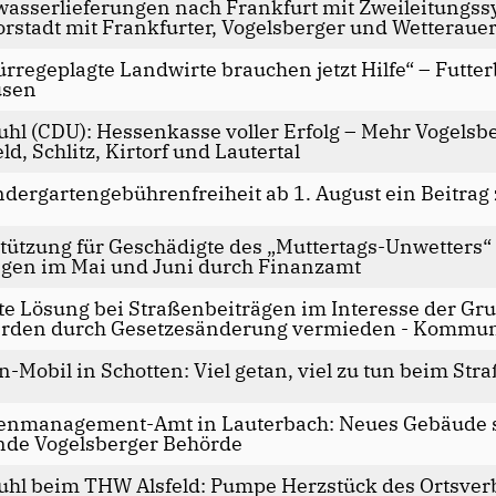
wasserlieferungen nach Frankfurt mit Zweileitungssy
lorstadt mit Frankfurter, Vogelsberger und Wetterauer
ürregeplagte Landwirte brauchen jetzt Hilfe“ – Futt
usen
uhl (CDU): Hessenkasse voller Erfolg – Mehr Vogel
d, Schlitz, Kirtorf und Lautertal
ndergartengebührenfreiheit ab 1. August ein Beitrag
tützung für Geschädigte des „Muttertags-Unwetters
n im Mai und Juni durch Finanzamt
ute Lösung bei Straßenbeiträgen im Interesse der 
rden durch Gesetzesänderung vermieden - Kommun
-Mobil in Schotten: Viel getan, viel zu tun beim St
denmanagement-Amt in Lauterbach: Neues Gebäude 
nde Vogelsberger Behörde
uhl beim THW Alsfeld: Pumpe Herzstück des Ortsver