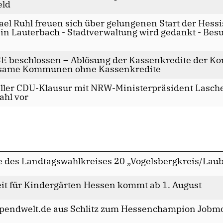
eld
l Ruhl freuen sich über gelungenen Start der Hessis
n Lauterbach - Stadtverwaltung wird gedankt - Bes
 beschlossen – Ablösung der Kassenkredite der K
parsame Kommunen ohne Kassenkredite
ller CDU-Klausur mit NRW-Ministerpräsident Lasche
ahl vor
e des Landtagswahlkreises 20 „Vogelsbergkreis/Lau
heit für Kindergärten Hessen kommt ab 1. August
ampendwelt.de aus Schlitz zum Hessenchampion Jobm