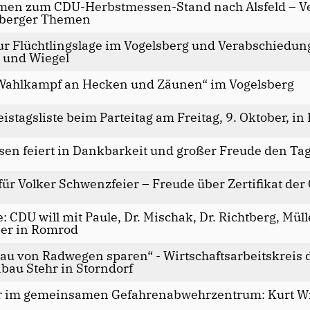
men zum CDU-Herbstmessen-Stand nach Alsfeld – V
sberger Themen
zur Flüchtlingslage im Vogelsberg und Verabschiedu
r und Wiegel
Wahlkampf an Hecken und Zäunen“ im Vogelsberg
eistagsliste beim Parteitag am Freitag, 9. Oktober, i
en feiert in Dankbarkeit und großer Freude den Tag
r Volker Schwenzfeier – Freude über Zertifikat de
e: CDU will mit Paule, Dr. Mischak, Dr. Richtberg, Mül
ber in Romrod
u von Radwegen sparen“ - Wirtschaftsarbeitskreis 
bau Stehr in Storndorf
r im gemeinsamen Gefahrenabwehrzentrum: Kurt Wie