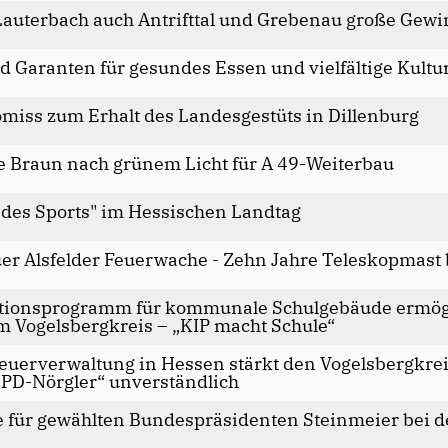
Lauterbach auch Antrifttal und Grebenau große Gew
d Garanten für gesundes Essen und vielfältige Kultu
miss zum Erhalt des Landesgestüts in Dillenburg
e Braun nach grünem Licht für A 49-Weiterbau
 des Sports" im Hessischen Landtag
er Alsfelder Feuerwache - Zehn Jahre Teleskopmast 
itionsprogramm für kommunale Schulgebäude ermögli
m Vogelsbergkreis – „KIP macht Schule“
teuerverwaltung in Hessen stärkt den Vogelsbergkrei
SPD-Nörgler“ unverständlich
e für gewählten Bundespräsidenten Steinmeier bei