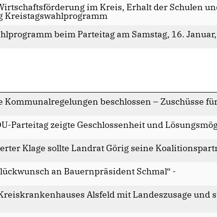
rtschaftsförderung im Kreis, Erhalt der Schulen und
ig Kreistagswahlprogramm
ahlprogramm beim Parteitag am Samstag, 16. Januar,
ue Kommunalregelungen beschlossen – Zuschüsse f
DU-Parteitag zeigte Geschlossenheit und Lösungsmög
erter Klage sollte Landrat Görig seine Koalitionspar
Glückwunsch an Bauernpräsident Schmal“ -
 Kreiskrankenhauses Alsfeld mit Landeszusage und s